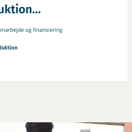
ktion...
samarbejde og finansiering
duktion