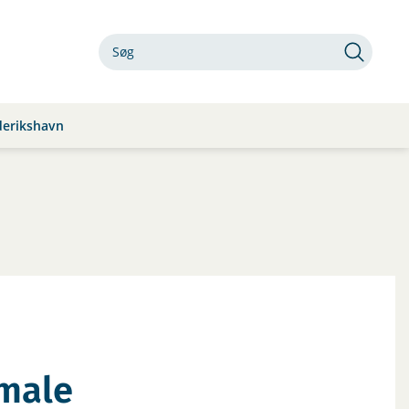
derikshavn
male